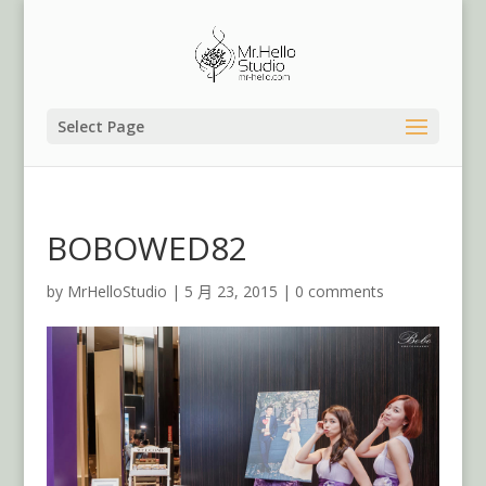
Select Page
BOBOWED82
by
MrHelloStudio
|
5 月 23, 2015
|
0 comments