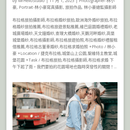
by
MrHelloStudio
|
11 月 1, 2025
|
Photographer-林小
豪
,
Portrait-林小豪寫真攝影
,
旅拍作品
,
林小豪總監攝影師
布拉格旅拍攝影師,布拉格婚紗旅拍,歐洲海外婚紗旅拍,布拉
格婚紗旅拍推薦,布拉格旅遊景點推薦,維巴庭園婚禮婚紗,老
城廣場婚紗,天文鐘婚紗,查理大橋婚紗,天鵝河畔婚紗,高堡
城堡婚紗,布拉格攝影師,布拉格旅遊拍照,布拉格婚紗禮服租
借推薦,布拉格古董車婚紗,布拉格求婚拍照 +Photo / 林小
豪 +Location / 捷克布拉格,城堡山上公園,聖維特主教堂,城
堡花園 +Task / 布拉格旅拍,布拉格攝影師,布拉格求婚 下
午下起了雨，我們要拍的花園場地也臨時突發性的關閉！...