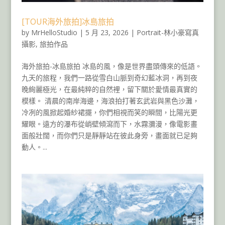
[TOUR海外旅拍]冰島旅拍
by
MrHelloStudio
|
5 月 23, 2026
|
Portrait-林小豪寫真
攝影
,
旅拍作品
海外旅拍-冰島旅拍 冰島的風，像是世界盡頭傳來的低語。
九天的旅程，我們一路從雪白山脈到奇幻藍冰洞，再到夜
晚絢麗極光，在最純粹的自然裡，留下關於愛情最真實的
模樣。 清晨的南岸海邊，海浪拍打著玄武岩與黑色沙灘，
冷冽的風掀起婚紗裙擺，你們相視而笑的瞬間，比陽光更
耀眼。遠方的瀑布從峭壁傾瀉而下，水霧瀰漫，像電影畫
面般壯闊，而你們只是靜靜站在彼此身旁，畫面就已足夠
動人。...